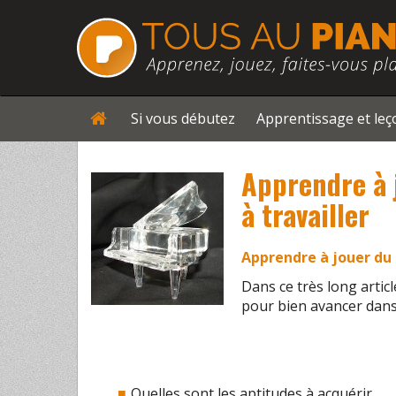
Si vous débutez
Apprentissage et le
Apprendre à j
à travailler
Apprendre à jouer du
Dans ce très long articl
pour bien avancer dans
Quelles sont les aptitudes à acquérir.