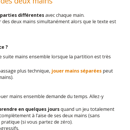
 des deux mains
parties différentes
avec chaque main.
er des deux mains simultanément alors que le texte est
ce ?
e suite mains ensemble lorsque la partition est très
 passage plus technique,
jouer mains séparées
peut
mains).
 jouer mains ensemble demande du temps. Allez-y
pprendre en quelques jours
quand un jeu totalement
re complètement à l’aise de ses deux mains (sans
 pratique (si vous partez de zéro).
gressifs.