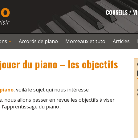
CONSEILS / V
çons
Accords de piano
Morceaux et tuto
Articles
ouer du piano – les objectifs
 piano
, voilà le sujet qui nous intéresse.
e, nous allons passer en revue les objectifs à viser
 l’apprentissage du piano :