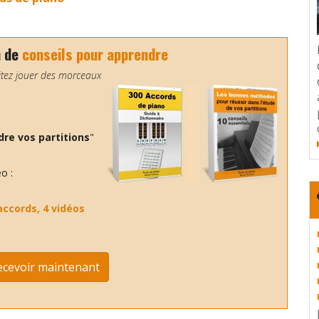
n de
conseils pour apprendre
aitez jouer des morceaux
re vos partitions
"
o :
accords, 4 vidéos
ecevoir maintenant