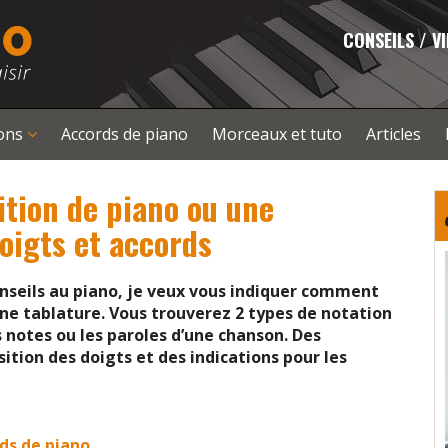
CONSEILS / V
çons
Accords de piano
Morceaux et tuto
Articles
ition de piano ou une
oigts et accords
nseils au piano, je veux vous indiquer comment
 une tablature. Vous trouverez 2 types de notation
notes ou les paroles d’une chanson. Des
sition des doigts et des indications pour les
rds de piano