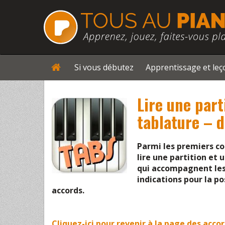
Si vous débutez
Apprentissage et le
Lire une part
tablature – d
Parmi les premiers co
lire une partition et
qui accompagnent les 
indications pour la po
accords.
Cliquez-ici pour revenir à la page des acco