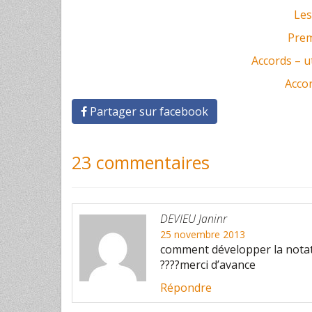
Les
Prem
Accords – u
Acco
Partager sur facebook
23 commentaires
DEVIEU Janinr
25 novembre 2013
comment développer la notati
????merci d’avance
Répondre