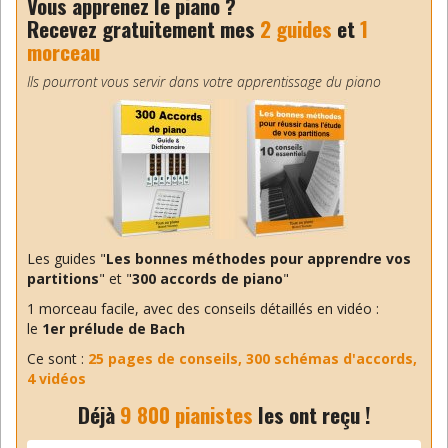
Vous apprenez le piano ?
Recevez gratuitement mes
2 guides
et
1
morceau
Fleur
25 septembre 2016
Ils pourront vous servir dans votre apprentissage du piano
j’ai pratiqué seule avec méthode M.
Bernachon (?) une saison mais je
voudrais surtout pratiquer de petits
morceaux jazz (pas trop rapides) mais actuellement
j’ai le bras gauche plâtré pour 40 jours. toutefois il
me semble que je peux pratiquer qqs mélodies d’une
main !!! qu’en pensez vous Benoît ?
merci j’ai apprécié l’approche du piano mm si je ne
Les guides "
Les bonnes méthodes pour apprendre vos
suis pas très doué on peut se faire plaisir
partitions
" et "
300 accords de piano
"
amicalement
1 morceau facile, avec des conseils détaillés en vidéo :
Mie Fleur
le
1er prélude de Bach
Répondre
Ce sont :
25 pages de conseils, 300 schémas d'accords,
4 vidéos
Benoit
Déjà
9 800 pianistes
les ont reçu !
25 septembre 2016
Bonjour Fleur,