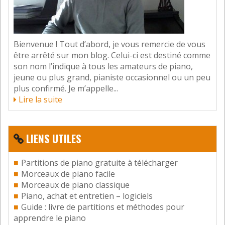
Bravo Benoît pour cet article que je
lis lors d’une petite pause.
Je suis encore plus que »
travailleuse passionnée » ! Je travaille TOUS les
Bienvenue ! Tout d’abord, je vous remercie de vous
jours mon piano, en moyenne une à deux heures
être arrêté sur mon blog. Celui-ci est destiné comme
par jour. Et j’hésite même à employer le verbe »
son nom l’indique à tous les amateurs de piano,
travailler » tellement j’ai de plaisir à jouer ! Ma ou
jeune ou plus grand, pianiste occasionnel ou un peu
plutôt mes séances journalières me permettent
plus confirmé. Je m’appelle...
d’étudier le nouveau morceau donné par mon
Lire la suite
professeur, mais aussi d’entretenir un choix d’une
douzaine de morceaux sélectionnés parmi ceux que
j’avais étudiés. Cela m’ennuyait beaucoup de les
LIENS UTILES
oublier tous. Et vraiment, j’ai de plus en plus de
plaisir, seule avec mon piano, ou en cours avec mon
professeur.
Partitions de piano gratuite à télécharger
A chaque déplacement, mon clavier portable me suit
Morceaux de piano facile
partout. Même peu de temps, j’essaie de jouer tous
Morceaux de piano classique
les jours, même en vacances.
Piano, achat et entretien – logiciels
C’est exactement ça : « Faire du travail une source de
Guide : livre de partitions et méthodes pour
satisfaction » et forcément on y trouve du plaisir !
apprendre le piano