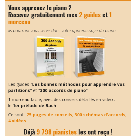
D’autres méthodes doivent exister ainsi que des
Vous apprenez le piano ?
études classiques (Czerni, Clementi…). Cela reste
Recevez gratuitement mes
2 guides
et
1
néanmoins des exercices « mécaniques ».
morceau
Benoît
Ils pourront vous servir dans votre apprentissage du piano
Répondre
csouko
18 février 2020
A part ça il n’y a aucun muscle
dans les doigts, juste des
tendons …alors se muscler les
Les guides "
Les bonnes méthodes pour apprendre vos
doigts !!!
partitions
" et "
300 accords de piano
"
1 morceau facile, avec des conseils détaillés en vidéo :
Répondre
le
1er prélude de Bach
Ce sont :
25 pages de conseils, 300 schémas d'accords,
Benoit
4 vidéos
23 février 2020
Déjà
9 798 pianistes
les ont reçu !
C’est vrai Csouko. Merci pour