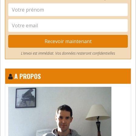
la précision.
J’ai changé « muscler » par
« renforcer », car il s’agit bien de rendre les
doigts plus toniques, vigoureux, et endurant à
l’effort.
Répondre
Recevoir maintenant
L'envoi est immédiat. Vos données resteront confidentielles
Lemaire
14 février 2021
Bonjour
A PROPOS
Franz Liszt jouait des
douzièmes avec ses mains . Et
sa musique contient cet intervalle . Je viens de
regarder ça sur la toile . Sur ce site j’ai appris
ce que Frédéric Chopin pouvait faire .
Répondre
Tophe