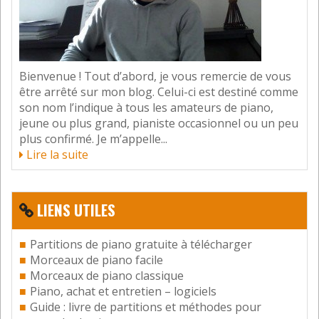
8 février 2015
À propos de Michel Petrucciani, il y a
erreur (sauf si on parle de lui
enfant), il suffit de le voir jouer sur
les vidéos pour vite se rendre compte que ses mains
Bienvenue ! Tout d’abord, je vous remercie de vous
avaient une taille d’adulte « normal » (grandes par
être arrêté sur mon blog. Celui-ci est destiné comme
rapport à son corps, certes !), et sa maladie lui
son nom l’indique à tous les amateurs de piano,
conférait des os très léger (facilitant le rebond et la
jeune ou plus grand, pianiste occasionnel ou un peu
rapidité, hors norme pour le coup, dont il savait très
plus confirmé. Je m’appelle...
bien tirer parti) et un écart large, si je ne me trompe
Lire la suite
pas on le voit plaquer ou arpéger des dixièmes sans
problème de la main gauche (surtout que le jazz en
réclame pas mal), par contre il avait souvent des
LIENS UTILES
fractures et il lui arrivait de continuer à jouer
pendant les concerts malgré cela et de s’en
apercevoir après… (voir le documentaire à son
Partitions de piano gratuite à télécharger
sujet). Bien à vous.
Morceaux de piano facile
Morceaux de piano classique
Répondre
Piano, achat et entretien – logiciels
Guide : livre de partitions et méthodes pour