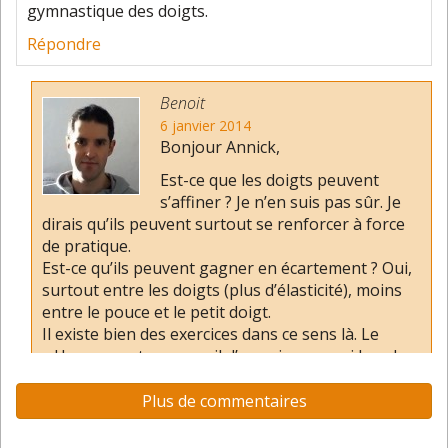
gymnastique des doigts.
Répondre
Benoit
6 janvier 2014
Bonjour Annick,
Est-ce que les doigts peuvent
s’affiner ? Je n’en suis pas sûr. Je
dirais qu’ils peuvent surtout se renforcer à force
de pratique.
Est-ce qu’ils peuvent gagner en écartement ? Oui,
surtout entre les doigts (plus d’élasticité), moins
entre le pouce et le petit doigt.
Il existe bien des exercices dans ce sens là. Le
« Hanon » est un recueil d’exercices parmi les plus
connus pour remplir cet objectif. Il y a notamment
des exercices d’extension entre les doigts 2-3 ; 2-4
Plus de commentaires
et 4-5, et des exercices spécifiques pour les doigts
4 et 5 qui sont les doigts les plus faibles.