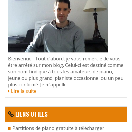
partitions avec ce logiciel. Martine
Répondre
Laisser un commentaire
Votre adresse e-mail ne sera pas publiée.
Les champs
obligatoires sont indiqués avec
*
Commentaire
Bienvenue ! Tout d’abord, je vous remercie de vous
être arrêté sur mon blog. Celui-ci est destiné comme
son nom l’indique à tous les amateurs de piano,
jeune ou plus grand, pianiste occasionnel ou un peu
plus confirmé. Je m’appelle...
Lire la suite
LIENS UTILES
Nom
*
Partitions de piano gratuite à télécharger