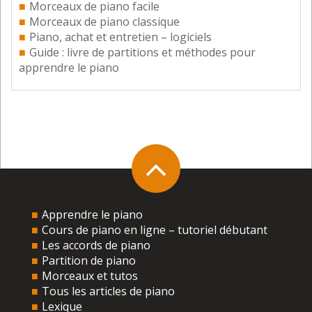
Morceaux de piano facile
Morceaux de piano classique
Piano, achat et entretien – logiciels
E-mail
*
Guide : livre de partitions et méthodes pour
apprendre le piano
Site web
Ce site est protégé par reCAPTCHA et la
Politique de
confidentialité
, ainsi que les
Conditions de service
Google
s’appliquent.
Envoyer
Apprendre le piano
Cours de piano en ligne – tutoriel débutant
Les accords de piano
Ce site utilise Akismet pour réduire les indésirables.
En
Partition de piano
savoir plus sur la façon dont les données de vos
Morceaux et tutos
commentaires sont traitées
.
Tous les articles de piano
Lexique