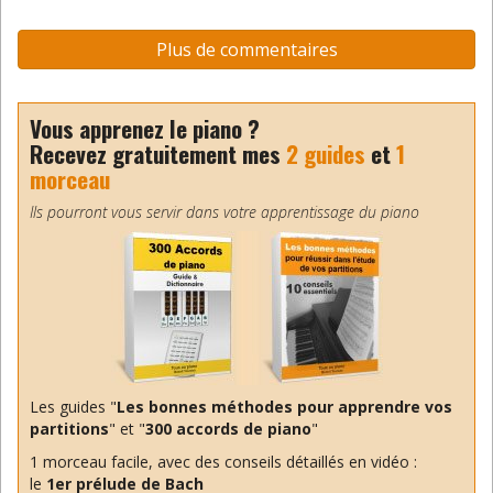
d’accompagner des pièces de piano, comme des
concertos ou des pièces de musique de chambre.
Plus de commentaires
Il paraît que cela existe mais je n’ai pas encore
trouvé
Cordialement
Vous apprenez le piano ?
Répondre
Recevez gratuitement mes
2 guides
et
1
morceau
Benoit
Ils pourront vous servir dans votre apprentissage du piano
6 juin 2016
Bonjour,
C’est justement une application
qui permet d’accompagner au
piano d’autres instruments, dans l’exemple un
concerto. Vous jouez du piano, l’application joue
l’orchestre.
Les guides "
Les bonnes méthodes pour apprendre vos
Pour accorder au piano, un
accordeur
partitions
" et "
300 accords de piano
"
professionnel
est conseillé. Quant aux
1 morceau facile, avec des conseils détaillés en vidéo :
numériques, ils jouent toujours juste.
le
1er prélude de Bach