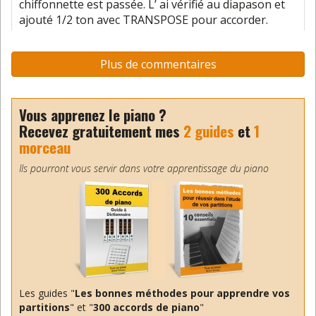
chiffonnette est passée. L’ ai vérifié au diapason et
ajouté 1/2 ton avec TRANSPOSE pour accorder.
Merci de ces bons conseils et aussi pour tous les
accords possibles ( enregistrés sur disque dur
Plus de commentaires
externe )
Répondre
Vous apprenez le piano ?
Recevez gratuitement mes
2 guides
et
1
Benoit
morceau
16 décembre 2014
Merci
Ils pourront vous servir dans votre apprentissage du piano
Répondre
Annick
17 décembre 2014
André, je ne comprends pas.Vous
dites que vous avez un piano
numérique et vous parlez plus loin
Les guides "
Les bonnes méthodes pour apprendre vos
de l’accorder ? Je croyais qu’un piano numérique
partitions
" et "
300 accords de piano
"