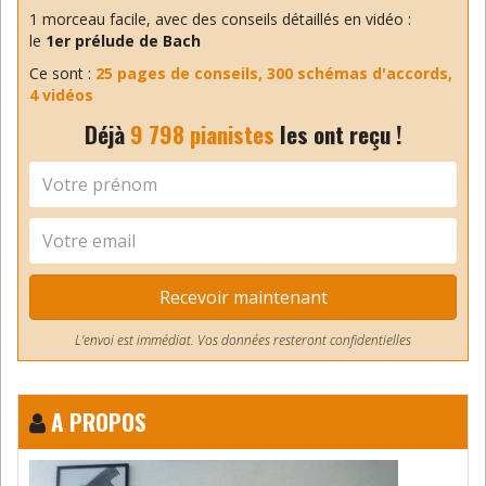
ne s’accordait pas.
1 morceau facile, avec des conseils détaillés en vidéo :
le
Répondre
1er prélude de Bach
Ce sont :
25 pages de conseils, 300 schémas d'accords,
4 vidéos
Benoit
Déjà
9 798 pianistes
les ont reçu !
17 décembre 2014
Bonjour Annick,
Dans cet article, je parle
principalement de l’accord et de
l’entretien du piano à cordes, donc de piano
acoustique. J’évoque à la fin de l’article
l’entretien du piano numérique, qui ne s’accorde
Recevoir maintenant
pas, mais qui craint principalement la poussière
et l’eau.
L'envoi est immédiat. Vos données resteront confidentielles
Mais oui, je possède bien un numérique (il est
sur toutes les vidéos) et aussi un piano droit,
A PROPOS
depuis pas trop longtemps.
Bonne continuation