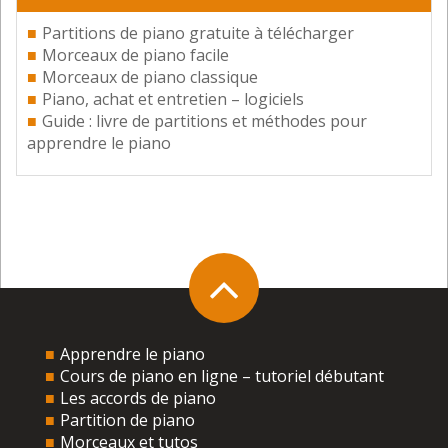
Partitions de piano gratuite à télécharger
Morceaux de piano facile
Benoit
Morceaux de piano classique
17 décembre 2014
Piano, achat et entretien – logiciels
Bonjour Stéphane,
Guide : livre de partitions et méthodes pour
Le chauffage au sol est le pire
apprendre le piano
pour les pianos acoustiques. La
table d’harmonie est directement exposée à une
source de chaleur et variable. Justement, je pense
que mettre un bocal dans la partie inférieure doit
ralentir la transmission thermique entre le sol et
le bois du piano (ou le cadre métallique dans le cas
que vous mentionnez).
Oui, on fait la poussière d’un numérique avec un
chiffon sec. Personnellement, j’aspire aussi sur le
clavier avec le tube de l’aspirateur (sans trop
Apprendre le piano
insister).
Cours de piano en ligne – tutoriel débutant
Les accords de piano
Bonne continuation
Partition de piano
Benoît
Morceaux et tutos