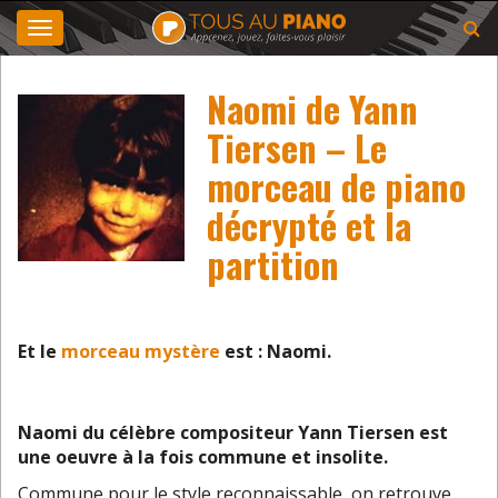
Toggle
navigation
Naomi de Yann
Tiersen – Le
morceau de piano
décrypté et la
partition
Et le
morceau mystère
est : Naomi.
Naomi du célèbre compositeur Yann Tiersen est
une oeuvre à la fois commune et insolite.
Commune pour le style reconnaissable, on retrouve