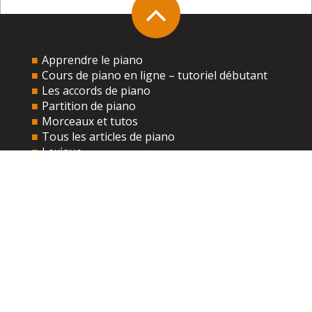
s’appliquent.
Envoyer
Apprendre le piano
Cours de piano en ligne – tutoriel débutant
Ce site utilise Akismet pour réduire les indésirables.
En
Les accords de piano
savoir plus sur la façon dont les données de vos
Partition de piano
commentaires sont traitées
.
Morceaux et tutos
Tous les articles de piano
Lexique
Accueil
A propos
Contact
Mentions légales
© 2026 Copyright Tous au piano - Tous droits réservés