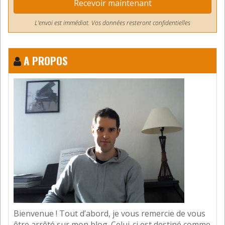
Recevoir maintenant
Glass. C’est super de suivre les commentaires en
écoutant la musique et le chant, très instructif!
L'envoi est immédiat. Vos données resteront confidentielles
ça donne envie de l’apprendre!
Répondre
A PROPOS
Benoit
31 mai 2026
Merci. Très content que vous
appréciez !
Répondre
Laisser un commentaire
Votre adresse e-mail ne sera pas publiée.
Les champs
obligatoires sont indiqués avec
*
Commentaire
Bienvenue ! Tout d’abord, je vous remercie de vous
être arrêté sur mon blog. Celui-ci est destiné comme