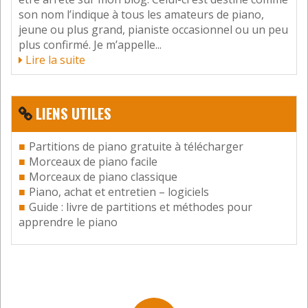
son nom l’indique à tous les amateurs de piano,
jeune ou plus grand, pianiste occasionnel ou un peu
plus confirmé. Je m’appelle...
Lire la suite
LIENS UTILES
Nom
*
Partitions de piano gratuite à télécharger
Morceaux de piano facile
Morceaux de piano classique
E-mail
*
Piano, achat et entretien – logiciels
Guide : livre de partitions et méthodes pour
apprendre le piano
Site web
Ce site est protégé par reCAPTCHA et la
Politique de
confidentialité
, ainsi que les
Conditions de service
Google