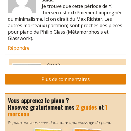
Je trouve que cette période de Y.
Tiersen est extrêmement imprégnée
du minimalisme. Ici on dirait du Max Richter. Les
autres morceaux (partition) sont proches des pièces
pour piano de Philip Glass (Métamorphosis et
Glasswork).
Répondre
Benoit
24 mai 2026
Merci Morgan. 2 belles références
Plus de commentaires
aussi Max Richter et Philip Glass !
Répondre
Vous apprenez le piano ?
Recevez gratuitement mes
2 guides
et
1
Marie
morceau
24 mai 2026
Ils pourront vous servir dans votre apprentissage du piano
Très intéressant Benoît, merci.
(J’avais pensé à Einaudi, mais je n’y