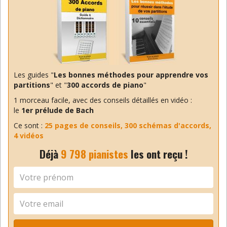
connais rien).
Tes commentaires sont très instructufs.
Encore merci ! (et c’est une idée amusante)
Répondre
Les guides "
Les bonnes méthodes pour apprendre vos
Benoit
partitions
" et "
300 accords de piano
"
24 mai 2026
1 morceau facile, avec des conseils détaillés en vidéo :
Merci Marie. C’est moi qui ne
le
1er prélude de Bach
connaissais pas Einaudi
(je
note…)
Ce sont :
25 pages de conseils, 300 schémas d'accords,
4 vidéos
Répondre
Déjà
9 798 pianistes
les ont reçu !
MET DEN ANCXT
30 mai 2026
Merci Benoît pour cette magnifique
chanson que je ne connaissais pas…
Et effectivement, cette musique
minimaliste m’a tout de suite fait penser à Philippe