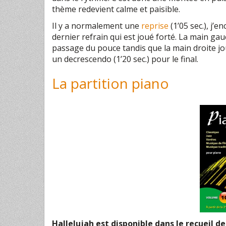
thème redevient calme et paisible.
Il y a normalement une
reprise
(1’05 sec.), j’
dernier refrain qui est joué forté. La main ga
passage du pouce tandis que la main droite jou
un decrescendo (1’20 sec.) pour le final.
La partition piano
Hallelujah est disponible dans le recueil de