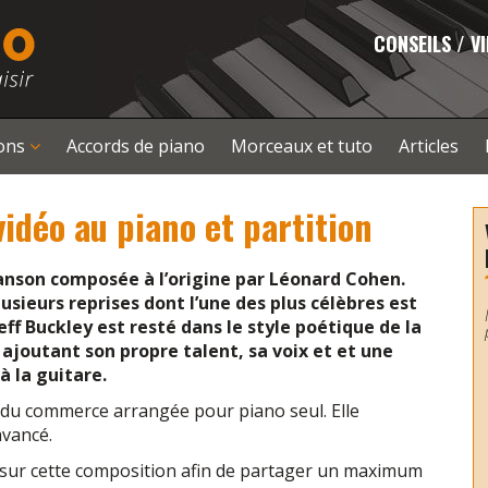
CONSEILS / V
çons
Accords de piano
Morceaux et tuto
Articles
vidéo au piano et partition
anson composée à l’origine par Léonard Cohen.
plusieurs reprises dont l’une des plus célèbres est
Jeff Buckley est resté dans le style poétique de la
 ajoutant son propre talent, sa voix et et une
 la guitare.
n du commerce arrangée pour piano seul. Elle
avancé.
is sur cette composition afin de partager un maximum