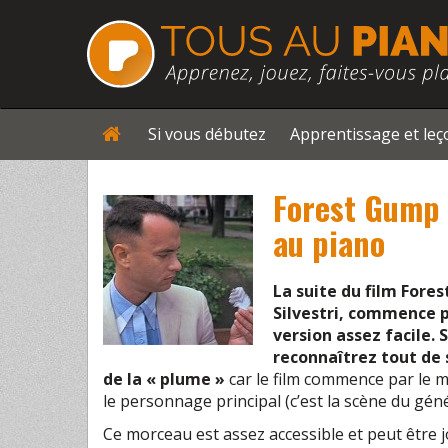
Si vous débutez
Apprentissage et le
Forest Gump 
au piano
La suite du film Fore
Silvestri, commence p
version assez facile. 
reconnaîtrez tout de s
de la « plume »
car le film commence par le m
le personnage principal (c’est la scène du géné
Ce morceau est assez accessible et peut être 