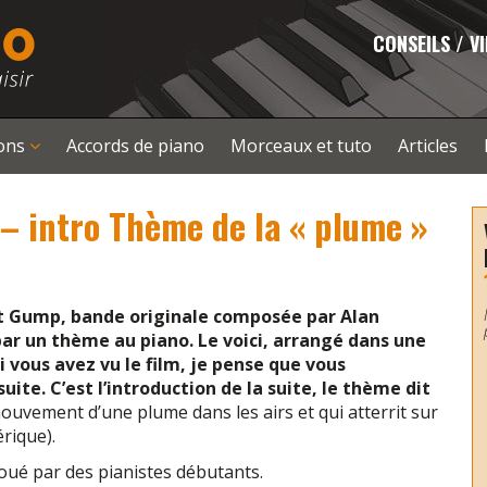
CONSEILS / V
çons
Accords de piano
Morceaux et tuto
Articles
– intro Thème de la « plume »
st Gump, bande originale composée par Alan
ar un thème au piano. Le voici, arrangé dans une
Si vous avez vu le film, je pense que vous
uite. C’est l’introduction de la suite, le thème dit
ouvement d’une plume dans les airs et qui atterrit sur
rique).
joué par des pianistes débutants.