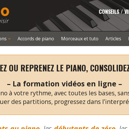
CONSEILS / V
çons
Accords de piano
Morceaux et tuto
Articles
Z OU REPRENEZ LE PIANO, CONSOLIDE
– La formation vidéos en ligne –
no à votre rythme, avec toutes les bases, san
uer des partitions, progressez dans l’interprét
nts au piano
, les
débutants de zéro
,
le