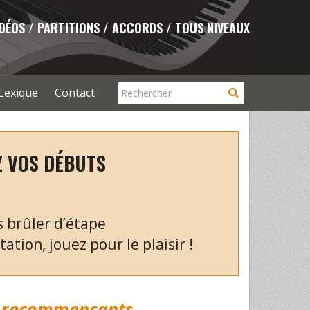
IDÉOS / PARTITIONS / ACCORDS / TOUS NIVEAUX
Lexique
Contact
Z VOS DÉBUTS
s brûler d’étape
ation, jouez pour le plaisir !
s
recommençants